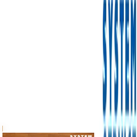
川越店
川崎店
浦和店
平塚店
大和店
ご利用上のお願い
本リストは、入荷予定（実績）をお知らせするもので
あり、現在の在庫状況を示すものではございません。
超人気景品は【入荷日〜翌日朝】に品切れとなる場合
がございます。
新入荷景品の投入時間も、当日の配送状況により変動
いたします。
|
すみっコぐらし
の景品