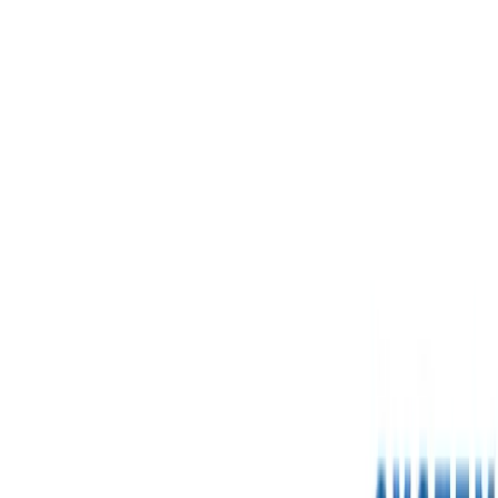
TOP
店舗一覧
イベント
景品
ギャラリー
会社情報
採用情報
お
問い合わせ
2025年2月 下旬入荷
2025年2月 下旬入荷
すみっコぐらし 星空さんぽ
パズルトレイン
#
すみっコぐらし
入荷予定店舗(全5店舗)