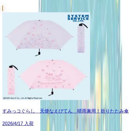
すみっコぐらし 天使なえびてん 晴雨兼用！折りたたみ傘
2026/4/17 入荷