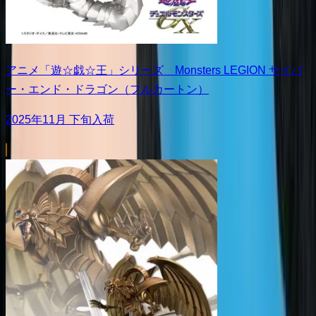
アニメ「遊☆戯☆王」シリーズ Monsters LEGION サイバ
ー・エンド・ドラゴン（フルカートン）
2025年11月 下旬入荷