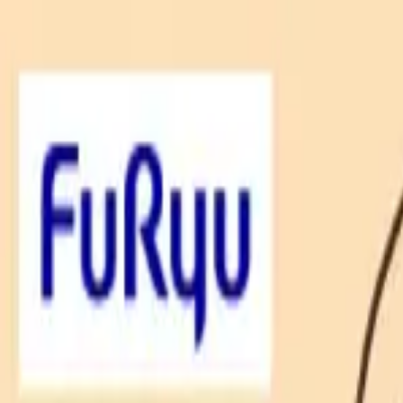
TOP
店舗一覧
イベント
景品
ギャラリー
会社情報
採用情報
お問
2025年2月 中旬入荷
2025年2月 中旬入荷
ポムポムプリン チームプリ
#
ポムポムプリン
入荷予定店舗(全5店舗)
川越店
川崎店
浦和店
平塚店
大和店
ご利用上のお願い