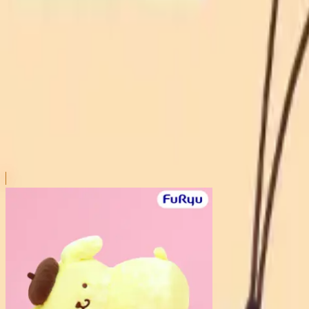
本リストは、入荷予定（実績）をお知らせするものであ
超人気景品は【入荷日〜翌日朝】に品切れとなる場合が
新入荷景品の投入時間も、当日の配送状況により変動い
|
ポムポムプリン
の景品