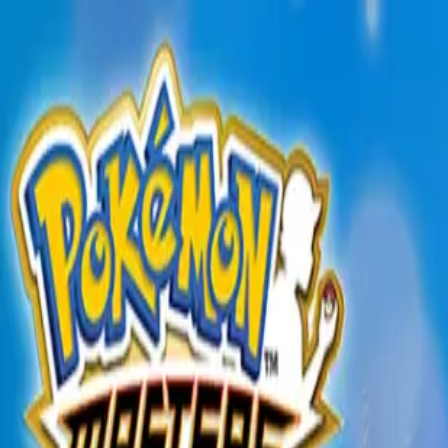
TOP
店舗一覧
イベント
景品
ギャラリー
会社情報
採用情報
お問
2025年3月 下旬入荷
2025年3月 下旬入荷
ポケモンマスターズ EX ポ
#
ポケットモンスター
入荷予定店舗(全5店舗)
川越店
川崎店
浦和店
平塚店
大和店
ご利用上のお願い