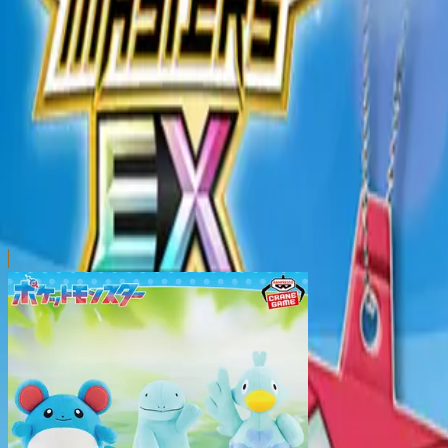
本リストは、入荷予定（実績）をお知らせするものであ
超人気景品は【入荷日〜翌日朝】に品切れとなる場合が
新入荷景品の投入時間も、当日の配送状況により変動い
|
ポケットモンスター
の景品