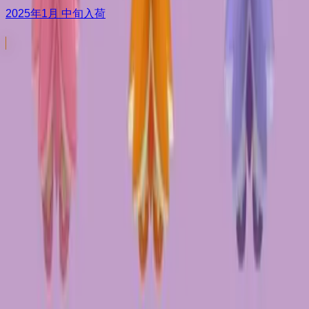
2025年1月 中旬入荷