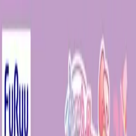
TOP
店舗一覧
イベント
景品
ギャラリー
会社情報
採用情報
お
問い合わせ
2025年3月 中旬入荷
2025年3月 中旬入荷
おジャ魔女どれみ×サンリオ
キャラクターズ マスコット
～どれみ・はづき・おんぷ～
#
おジャ魔女どれみ