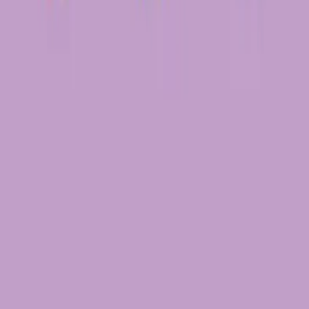
Benexでのプレイ動画を掲載しませんか？
YouTube、Shorts、TikTokなど大歓迎！
プレイ動画を共有してチャンネルを宣伝しよう！
プレイ動画を投稿する
※Benex各店舗で撮影・プレイされた動画に限ります
近くのBenex店舗を探す
開催中のイベント情報を見る
運営会社: 株式会社ティスコ