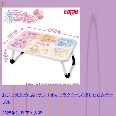
おジャ魔女どれみ×サンリオキャラクターズ 折りたたみテー
ブル
2025年11月 下旬入荷