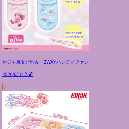
おジャ魔女どれみ 2WAYハンディファン
2026/6/18 入荷