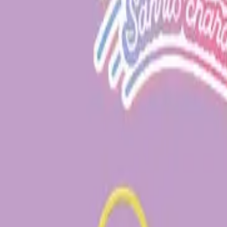
り、現在の在庫状況を示すものではございません。
ございます。
たします。