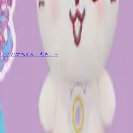
いこ・ハナちゃん・ももこ～