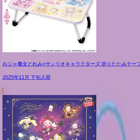
おジャ魔女どれみ×サンリオキャラクターズ 折りたたみテー
2025年11月 下旬入荷