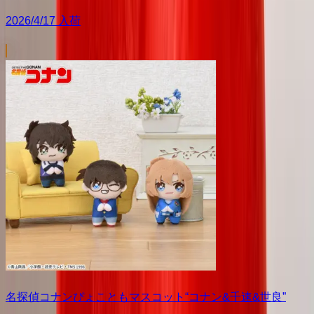
2026/4/17 入荷
名探偵コナンぴょこともマスコット“コナン&千速&世良”