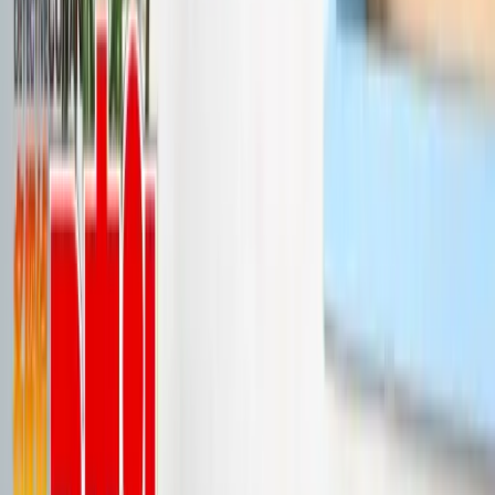
入荷予定店舗(全5店舗)
川越店
川崎店
浦和店
平塚店
大和店
ご利用上のお願い
本リストは、入荷予定（実績）をお知らせするもので
あり、現在の在庫状況を示すものではございません。
超人気景品は【入荷日〜翌日朝】に品切れとなる場合
がございます。
新入荷景品の投入時間も、当日の配送状況により変動
いたします。
|
名探偵コナン
の景品