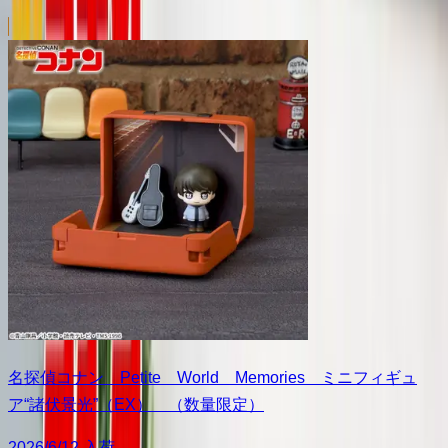
名探偵コナン Petite World Memories ミニフィギュ
ア“諸伏景光”（EX） （数量限定）
2026/6/12 入荷