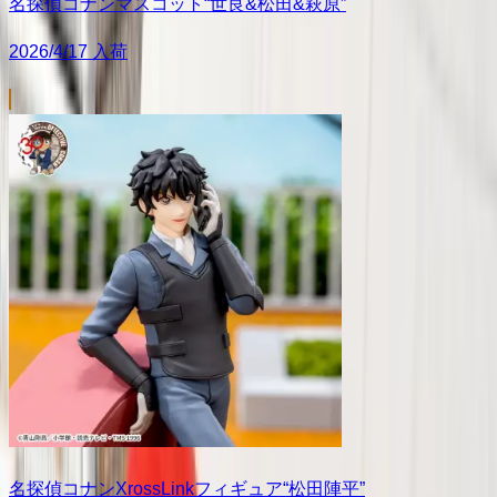
名探偵コナンマスコット“世良&松田&萩原”
2026/4/17 入荷
名探偵コナンXrossLinkフィギュア“松田陣平”