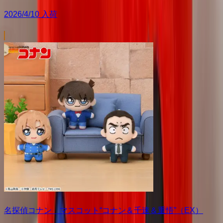
2026/4/10 入荷
名探偵コナン マスコット“コナン＆千速＆重悟”（EX）