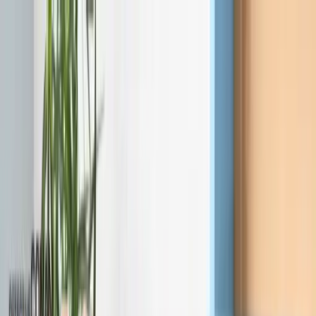
TOP
店舗一覧
イベント
景品
ギャラリー
会社情報
採用情報
お
問い合わせ
2025年4月 下旬入荷
2025年4月 下旬入荷
名探偵コナン SGZ クッシ
ョン“江戸川コナン”～蝶ネク
タイ型変声機～
#
名探偵コナン