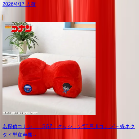
2026/4/17 入荷
名探偵コナン SGZ クッション“江戸川コナン”～蝶ネク
タイ型変声機～