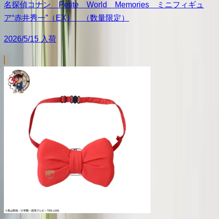
名探偵コナン Petite World Memories ミニフィギュ
ア“赤井秀一”（EX） （数量限定）
2026/5/15 入荷