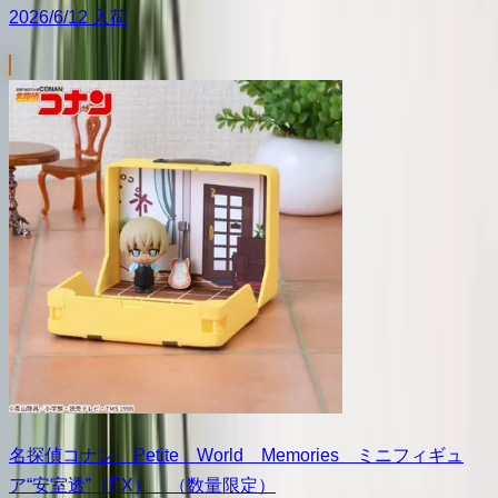
2026/6/12 入荷
名探偵コナン Petite World Memories ミニフィギュ
ア“安室透”（EX） （数量限定）