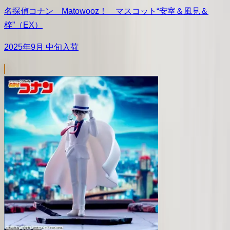
名探偵コナン Matowooz！ マスコット“安室＆風見＆
梓”（EX）
2025年9月 中旬入荷