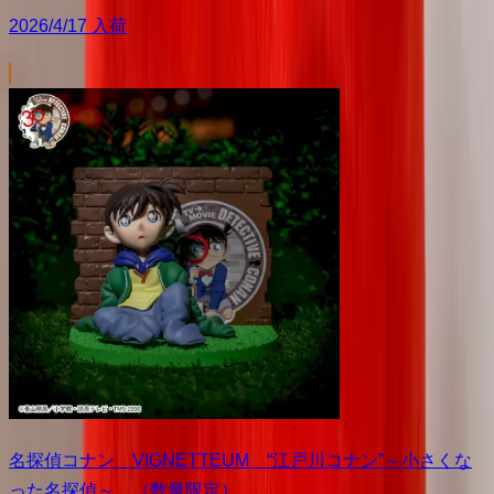
2026/4/17 入荷
名探偵コナン VIGNETTEUM “江戸川コナン”～小さくな
った名探偵～ （数量限定）