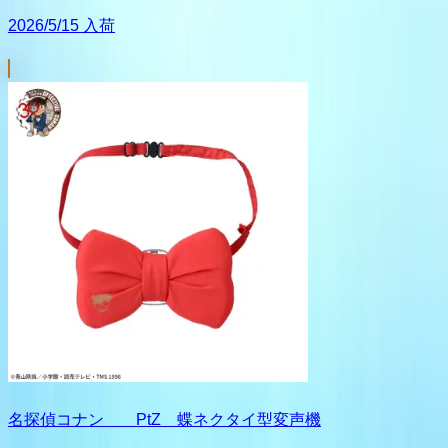
2026/5/15 入荷
名探偵コナン PtZ 蝶ネクタイ型変声機