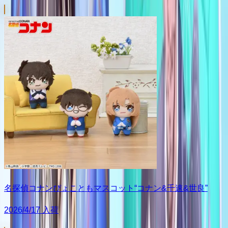
名探偵コナンぴょこともマスコット“コナン&千速&世良”
2026/4/17 入荷