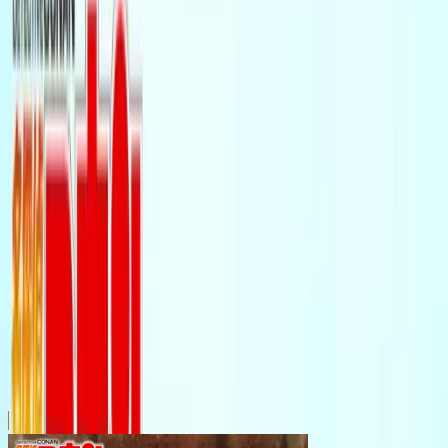
川越店
川崎店
浦和店
平塚店
大和店
ご利用上のお願い
本リストは、入荷予定（実績）をお知らせするもので
あり、現在の在庫状況を示すものではございません。
超人気景品は【入荷日〜翌日朝】に品切れとなる場合
がございます。
新入荷景品の投入時間も、当日の配送状況により変動
いたします。
|
名探偵コナン
の景品