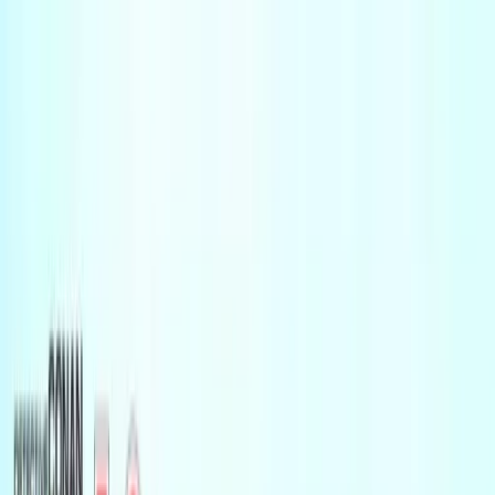
TOP
店舗一覧
イベント
景品
ギャラリー
会社情報
採用情報
お
問い合わせ
2025年4月 中旬入荷
2025年4月 中旬入荷
名探偵コナン PtZ サッカー
ボール2025
#
名探偵コナン
#
PtZ
入荷予定店舗(全5店舗)