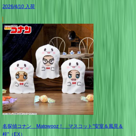
2026/4/10 入荷
名探偵コナン Matowooz！ マスコット“安室＆風見＆
梓”（EX）