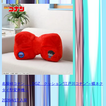
名探偵コナン SGZ クッション“江戸川コナン”～蝶ネク
タイ型変声機～
2026/4/17 入荷