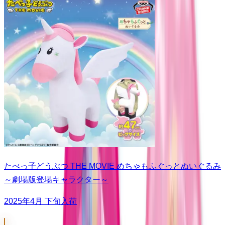
たべっ子どうぶつ THE MOVIE めちゃもふぐっとぬいぐるみ
～劇場版登場キャラクター～
2025年4月 下旬入荷