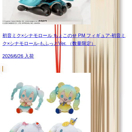
初音ミク×シナモロール ちょこのせ PM フィギュア‐初音ミ
ク×シナモロール‐もふっとVer. （数量限定）
2026/6/26 入荷