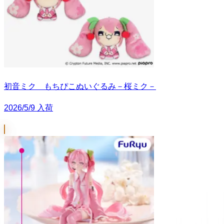
初音ミク もちぴこぬいぐるみ－桜ミク－
2026/5/9 入荷