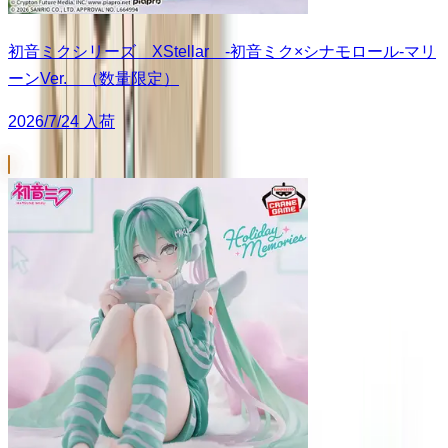
初音ミクシリーズ XStellar ‐初音ミク×シナモロール‐マリ
ーンVer. （数量限定）
2026/7/24 入荷