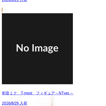
初音ミク T-most フィギュア～NTver.～
2026/8/29 入荷