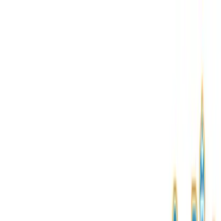
TOP
店舗一覧
イベント
景品
ギャラリー
会社情報
採用情報
お
問い合わせ
2025年5月 下旬入荷
2025年5月 下旬入荷
初音ミクシリーズ ふわぷ
ち PtZ クッション“初音ミ
ク”お出かけシリーズVer.
#
初音ミク
#
ふわぷち