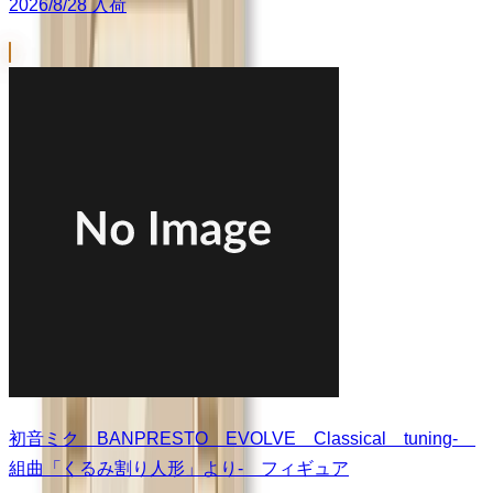
2026/8/28 入荷
初音ミク BANPRESTO EVOLVE Classical tuning-
組曲「くるみ割り人形」より- フィギュア