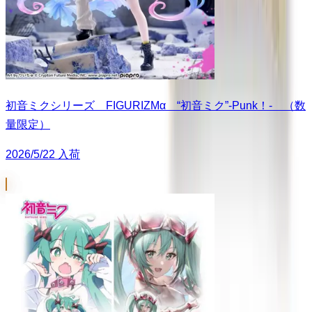
初音ミクシリーズ FIGURIZMα “初音ミク”-Punk！- （数
量限定）
2026/5/22 入荷