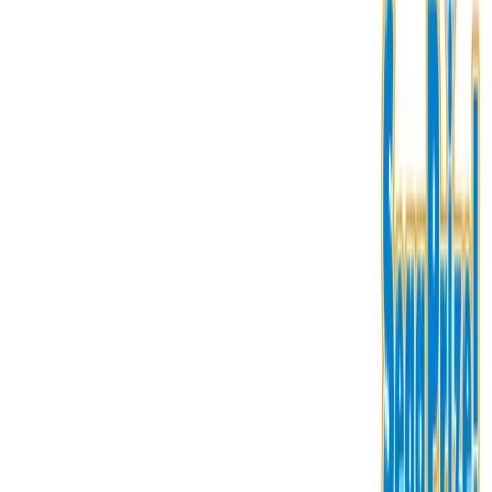
入荷予定店舗(全5店舗)
川越店
川崎店
浦和店
平塚店
大和店
ご利用上のお願い
本リストは、入荷予定（実績）をお知らせするもので
あり、現在の在庫状況を示すものではございません。
超人気景品は【入荷日〜翌日朝】に品切れとなる場合
がございます。
新入荷景品の投入時間も、当日の配送状況により変動
いたします。
|
初音ミク
の景品