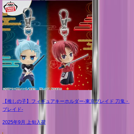
【推しの子】フィギュアキーホルダー-東京ブレイド 刀鬼・
ブレイド-
2025年9月 上旬入荷