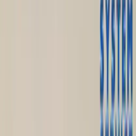
入荷予定店舗(全5店舗)
川越店
川崎店
浦和店
平塚店
大和店
ご利用上のお願い
本リストは、入荷予定（実績）をお知らせするもので
あり、現在の在庫状況を示すものではございません。
超人気景品は【入荷日〜翌日朝】に品切れとなる場合
がございます。
新入荷景品の投入時間も、当日の配送状況により変動
いたします。
|
すみっコぐらし
の景品