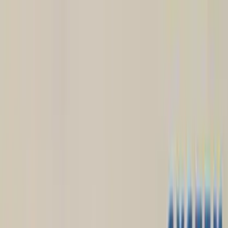
TOP
店舗一覧
イベント
景品
ギャラリー
会社情報
採用情報
お
問い合わせ
2025年7月 下旬入荷
2025年7月 下旬入荷
すみっコぐらし しろくまの
てづくりぬいぐるみ ロボッ
トクリーナーおもちゃ
#
すみっコぐらし