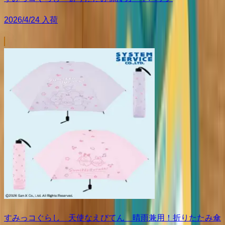
2026/4/24 入荷
すみっコぐらし 天使なえびてん 晴雨兼用！折りたたみ傘