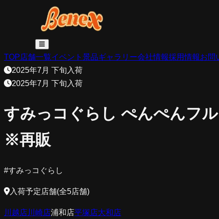
TOP
店舗一覧
イベント
景品
ギャラリー
会社情報
採用情報
お問
2025年7月 下旬入荷
2025年7月 下旬入荷
すみっコぐらし ぺんぺんフ
※再販
#
すみっコぐらし
入荷予定店舗(全5店舗)
川越店
川崎店
浦和店
平塚店
大和店