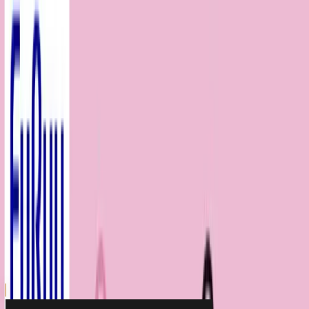
川越店
川崎店
浦和店
平塚店
大和店
ご利用上のお願い
本リストは、入荷予定（実績）をお知らせするもので
あり、現在の在庫状況を示すものではございません。
超人気景品は【入荷日〜翌日朝】に品切れとなる場合
がございます。
新入荷景品の投入時間も、当日の配送状況により変動
いたします。
|
マイメロディ
の景品