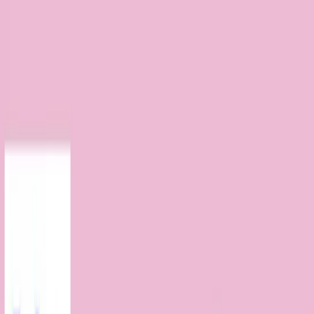
TOP
店舗一覧
イベント
景品
ギャラリー
会社情報
採用情報
お
問い合わせ
2025年7月 下旬入荷
2025年7月 下旬入荷
Netflixシリーズ「My Melody
& Kuromi」 マスコット
#
マイメロディ
入荷予定店舗(全5店舗)