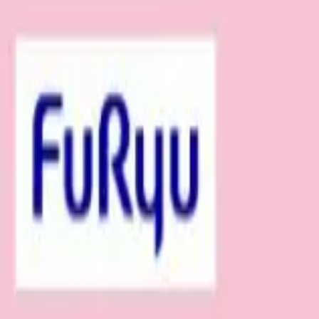
TOP
店舗一覧
イベント
景品
ギャラリー
会社情報
採用情報
お問
2025年7月 上旬入荷
2025年7月 上旬入荷
エスターバニー スクールガ
#
エスターバニー
入荷予定店舗(全5店舗)
川越店
川崎店
浦和店
平塚店
大和店
ご利用上のお願い