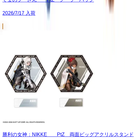
2026/7/17 入荷
勝利の女神：NIKKE PtZ 両面ビッグアクリルスタンド