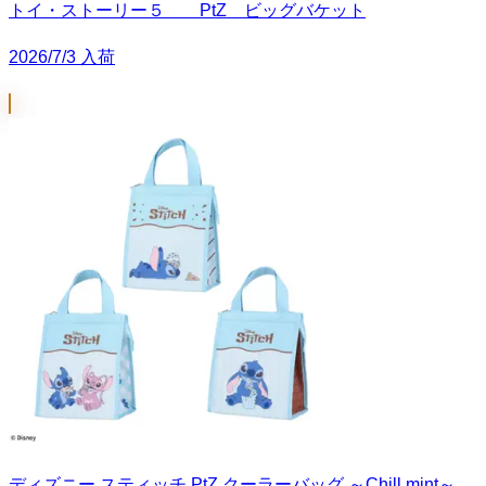
トイ・ストーリー５ PtZ ビッグバケット
2026/7/3 入荷
ディズニー スティッチ PtZ クーラーバッグ ～Chill mint～