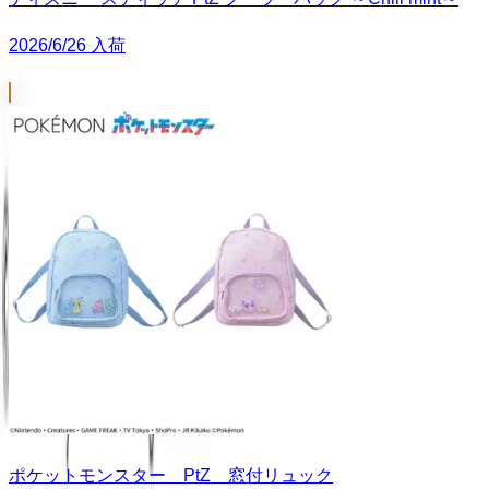
2026/6/26 入荷
ポケットモンスター PtZ 窓付リュック