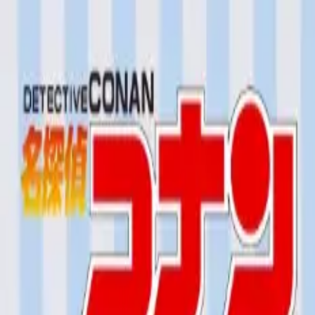
TOP
店舗一覧
イベント
景品
ギャラリー
会社情報
採用情報
お問
2025年7月 中旬入荷
2025年7月 中旬入荷
名探偵コナン Pastel Art Co
#
名探偵コナン
入荷予定店舗(全5店舗)
川越店
川崎店
浦和店
平塚店
大和店
ご利用上のお願い