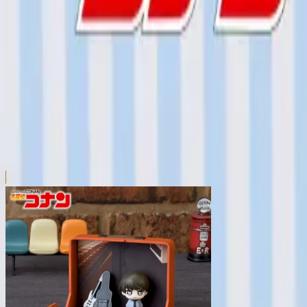
本リストは、入荷予定（実績）をお知らせするものであ
超人気景品は【入荷日〜翌日朝】に品切れとなる場合が
新入荷景品の投入時間も、当日の配送状況により変動い
|
名探偵コナン
の景品