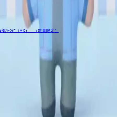
ア“服部平次”（EX） （数量限定）