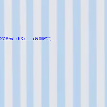
ア“諸伏景光”（EX） （数量限定）