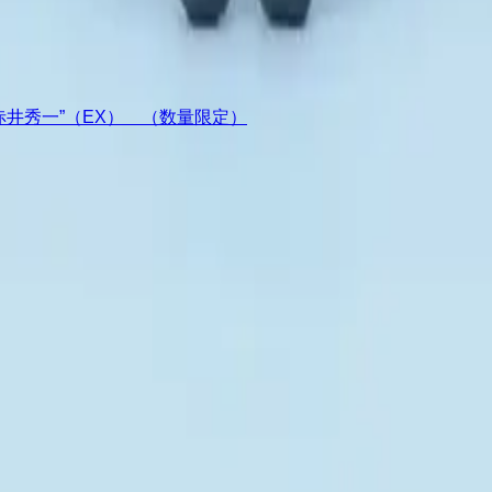
ア“赤井秀一”（EX） （数量限定）