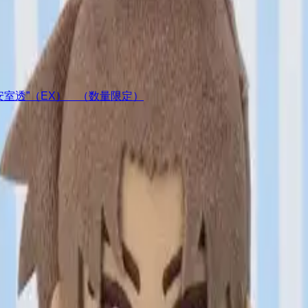
ア“安室透”（EX） （数量限定）