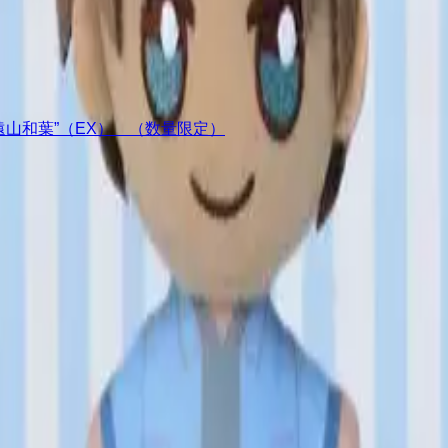
ア“遠山和葉”（EX） （数量限定）