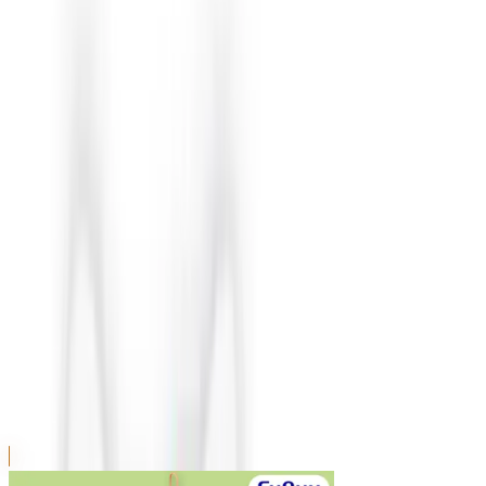
川越店
川崎店
浦和店
平塚店
大和店
ご利用上のお願い
本リストは、入荷予定（実績）をお知らせするもので
あり、現在の在庫状況を示すものではございません。
超人気景品は【入荷日〜翌日朝】に品切れとなる場合
がございます。
新入荷景品の投入時間も、当日の配送状況により変動
いたします。
|
サンリオキャラクターズ
の景品