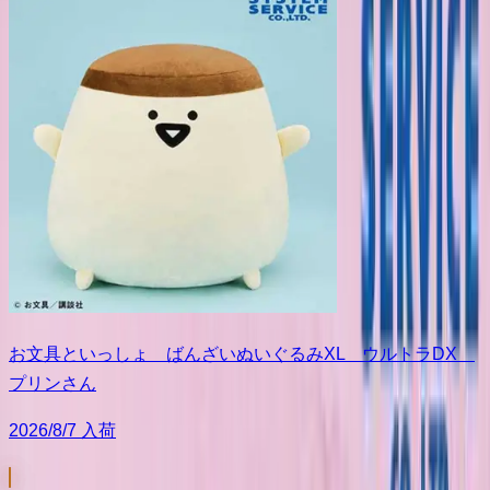
お文具といっしょ ばんざいぬいぐるみXL ウルトラDX
プリンさん
2026/8/7 入荷