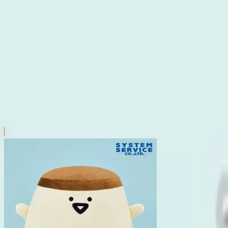
本リストは、入荷予定（実績）をお知らせするものであ
超人気景品は【入荷日〜翌日朝】に品切れとなる場合が
新入荷景品の投入時間も、当日の配送状況により変動い
|
お文具といっしょ
の景品