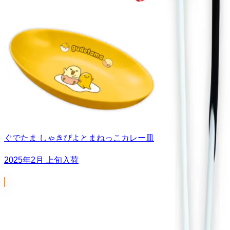
ぐでたま しゃきぴよとまねっこカレー皿
2025年2月 上旬入荷