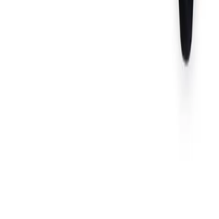
YouTube、Shorts、TikTokなど大歓迎！
プレイ動画を共有してチャンネルを宣伝しよう！
プレイ動画を投稿する
※Benex各店舗で撮影・プレイされた動画に限ります
近くのBenex店舗を探す
開催中のイベント情報を見る
運営会社: 株式会社ティスコ
店舗を探す
Benex川越店
Benex浦和店