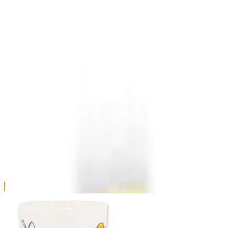
ご利用上のお願い
本リストは、入荷予定（実績）をお知らせするもので
あり、現在の在庫状況を示すものではございません。
超人気景品は【入荷日〜翌日朝】に品切れとなる場合
がございます。
新入荷景品の投入時間も、当日の配送状況により変動
いたします。
|
ぐでたま
の景品