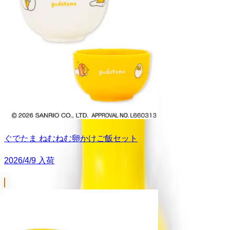
ぐでたま ねむねむ卵かけご飯セット
2026/4/9 入荷