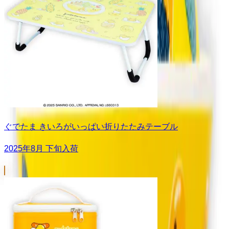
ぐでたま きいろがいっぱい折りたたみテーブル
2025年8月 下旬入荷