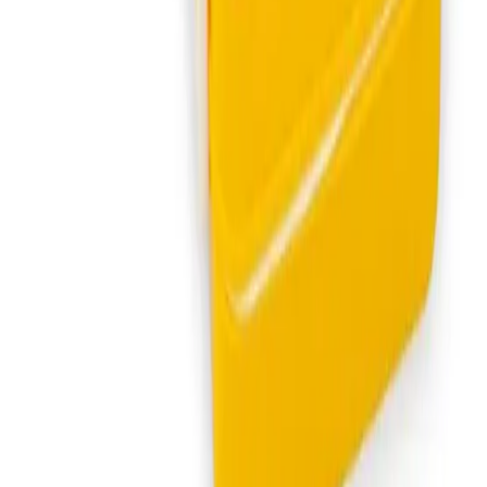
YouTube、Shorts、TikTokなど大歓迎！
プレイ動画を共有してチャンネルを宣伝しよう！
プレイ動画を投稿する
※Benex各店舗で撮影・プレイされた動画に限ります
近くのBenex店舗を探す
開催中のイベント情報を見る
運営会社: 株式会社ティスコ
店舗を探す
Benex川越店
Benex浦和店