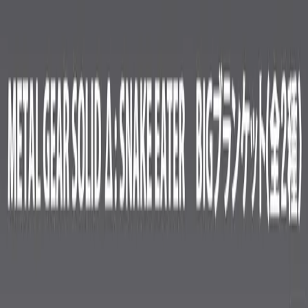
運営会社: 株式会社ティスコ
店舗を探す
Benex川越店
Benex浦和店
Benex平塚店
Benex川崎店
Benex大和店
サイト情報
会社情報
サイトマップ