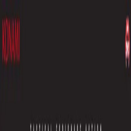
TOP
店舗一覧
イベント
景品
ギャラリー
会社情報
採用情報
お
問い合わせ
2025年8月 下旬入荷
2025年8月 下旬入荷
METAL GEAR SOLID Δ:
SNAKE EATER BIGブラン
ケット（フルカートン）
#
METAL GEAR