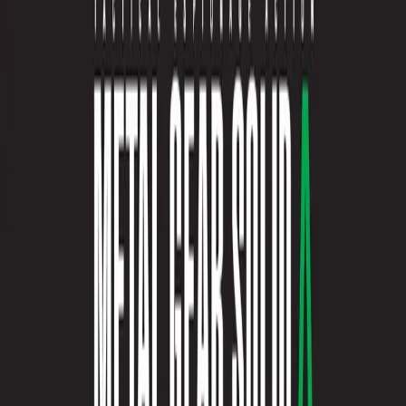
入荷予定店舗(全5店舗)
川越店
川崎店
浦和店
平塚店
大和店
ご利用上のお願い
本リストは、入荷予定（実績）をお知らせするもので
あり、現在の在庫状況を示すものではございません。
超人気景品は【入荷日〜翌日朝】に品切れとなる場合
がございます。
新入荷景品の投入時間も、当日の配送状況により変動
いたします。
|
METAL GEAR
の景品