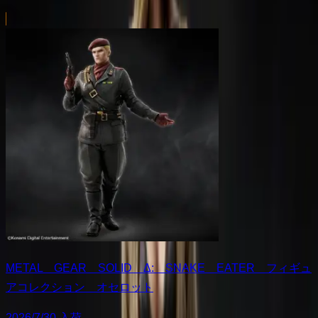
METAL GEAR SOLID Δ: SNAKE EATER フィギュ
アコレクション オセロット
2026/7/30 入荷