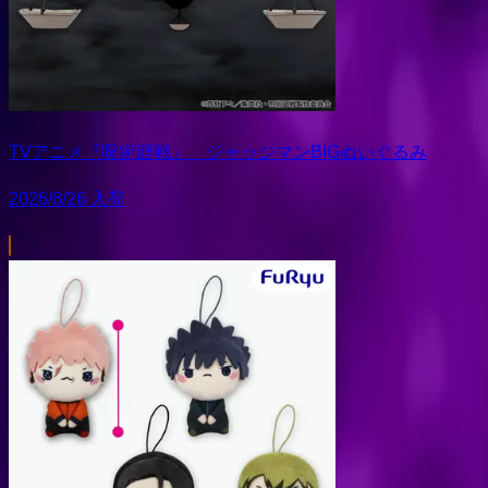
TVアニメ『呪術廻戦』 ジャッジマンBIGぬいぐるみ
2026/8/26 入荷