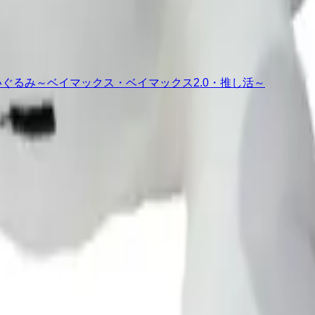
ぐるみ～ベイマックス・ベイマックス2.0・推し活～