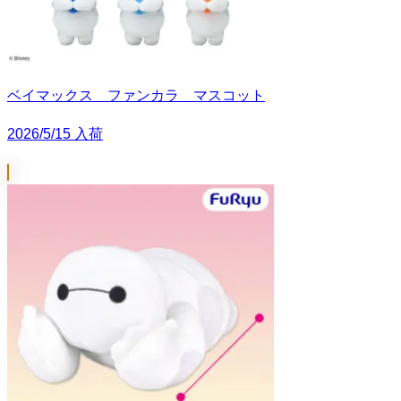
ベイマックス ファンカラ マスコット
2026/5/15 入荷