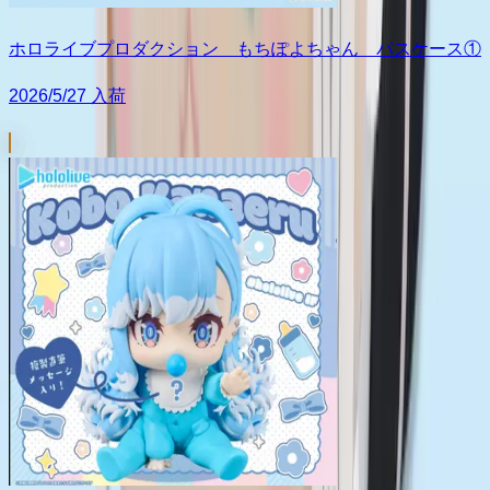
ホロライブプロダクション もちぽよちゃん パスケース①
2026/5/27 入荷