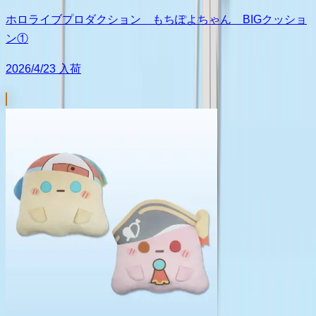
ホロライブプロダクション もちぽよちゃん BIGクッショ
ン①
2026/4/23 入荷