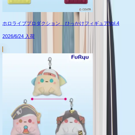
ホロライブプロダクション ひっかけフィギュアVol.4
2026/6/24 入荷