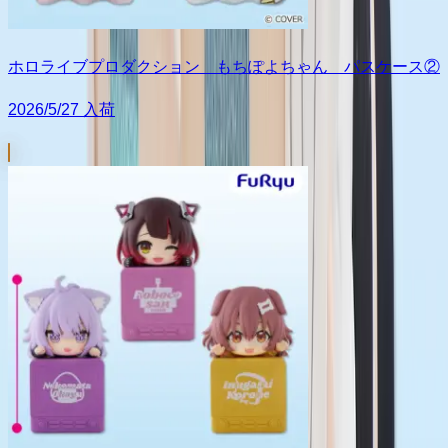
ホロライブプロダクション もちぽよちゃん パスケース②
2026/5/27 入荷