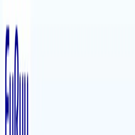
入荷予定店舗(全5店舗)
川越店
川崎店
浦和店
平塚店
大和店
ご利用上のお願い
本リストは、入荷予定（実績）をお知らせするもので
あり、現在の在庫状況を示すものではございません。
超人気景品は【入荷日〜翌日朝】に品切れとなる場合
がございます。
新入荷景品の投入時間も、当日の配送状況により変動
いたします。
|
ホロライブプロダクション
の景品