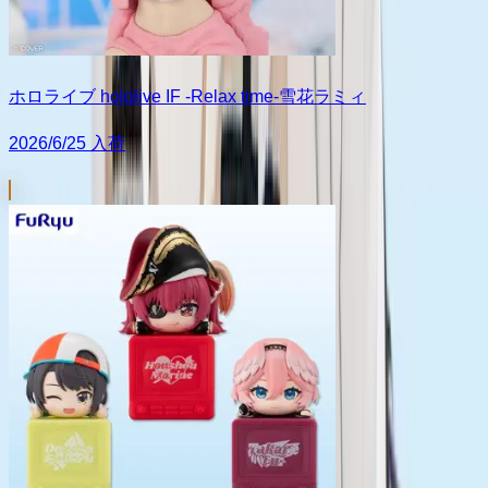
ホロライブ hololive IF -Relax time-雪花ラミィ
2026/6/25 入荷