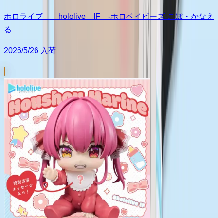
ホロライブ hololive IF -ホロベイビーズ-こぼ・かなえ
る
2026/5/26 入荷