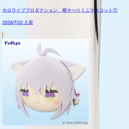
ホロライブプロダクション 寝そべりミニマスコット①
2026/7/10 入荷