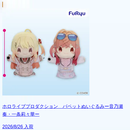
ホロライブプロダクション パペットぬいぐるみー音乃瀬
奏・一条莉々華ー
2026/8/26 入荷