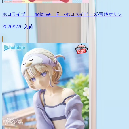
ホロライブ hololive IF -ホロベイビーズ-宝鐘マリン
2026/5/26 入荷