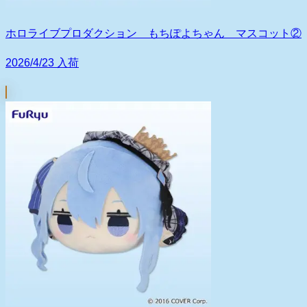
ホロライブプロダクション もちぽよちゃん マスコット②
2026/4/23 入荷