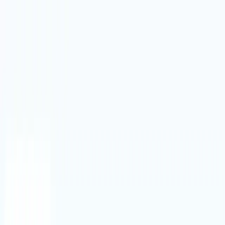
TOP
店舗一覧
イベント
景品
ギャラリー
会社情報
採用情報
お
問い合わせ
2026/6/25 入荷
2026/6/25 入荷
ホロライブプロダクション
寝そべりぬいぐるみー白上フ
ブキー
#
ホロライブプロダクション
#
寝そべりぬいぐるみ