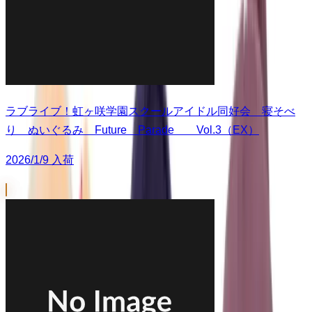
ラブライブ！虹ヶ咲学園スクールアイドル同好会 寝そべ
り ぬいぐるみ Future Parade Vol.3（EX）
2026/1/9 入荷