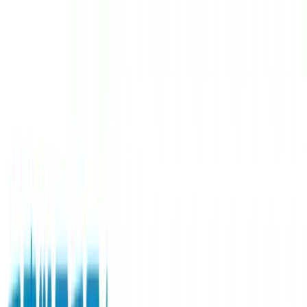
TOP
店舗一覧
イベント
景品
ギャラリー
会社情報
採用情報
お
問い合わせ
2026/7/3 入荷
2026/7/3 入荷
イキヅライブ！LOVELIVE!
BLUEBIRD 寝そべり ぬい
ぐるみ～What is my
LIFE?～Vol.1（EX）