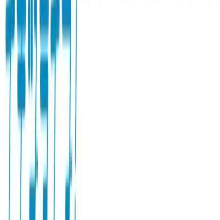
#
ラブライブ！
#
寝そべりぬいぐるみ
入荷予定店舗(全5店舗)
川越店
川崎店
浦和店
平塚店
大和店
ご利用上のお願い
本リストは、入荷予定（実績）をお知らせするもので
あり、現在の在庫状況を示すものではございません。
超人気景品は【入荷日〜翌日朝】に品切れとなる場合
がございます。
新入荷景品の投入時間も、当日の配送状況により変動
いたします。
|
ラブライブ！
の景品