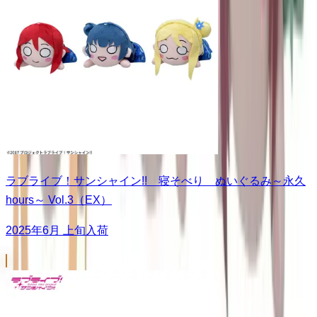
ラブライブ！サンシャイン!! 寝そべり ぬいぐるみ～永久
hours～ Vol.3（EX）
2025年6月 上旬入荷