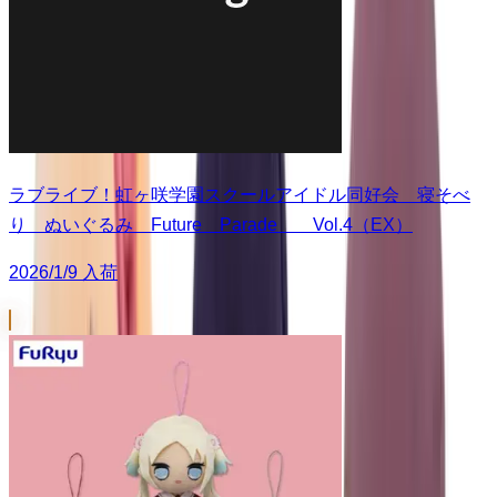
ラブライブ！虹ヶ咲学園スクールアイドル同好会 寝そべ
り ぬいぐるみ Future Parade Vol.4（EX）
2026/1/9 入荷