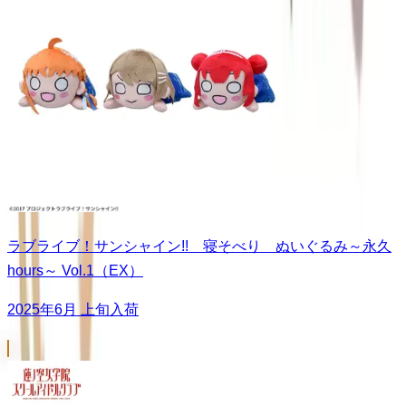
ラブライブ！サンシャイン!! 寝そべり ぬいぐるみ～永久
hours～ Vol.1（EX）
2025年6月 上旬入荷