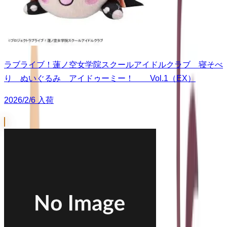
ラブライブ！蓮ノ空女学院スクールアイドルクラブ 寝そべ
り ぬいぐるみ アイドゥーミー！ Vol.1（EX）
2026/2/6 入荷