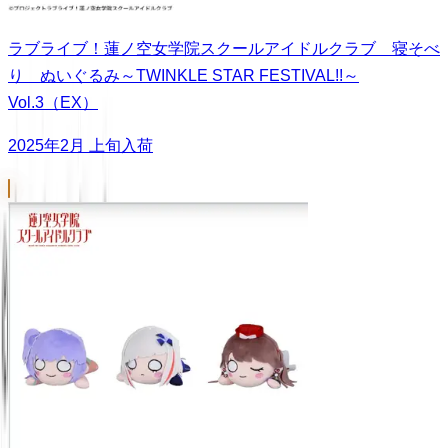
ラブライブ！蓮ノ空女学院スクールアイドルクラブ 寝そべ
り ぬいぐるみ～TWINKLE STAR FESTIVAL!!～
Vol.3（EX）
2025年2月 上旬入荷