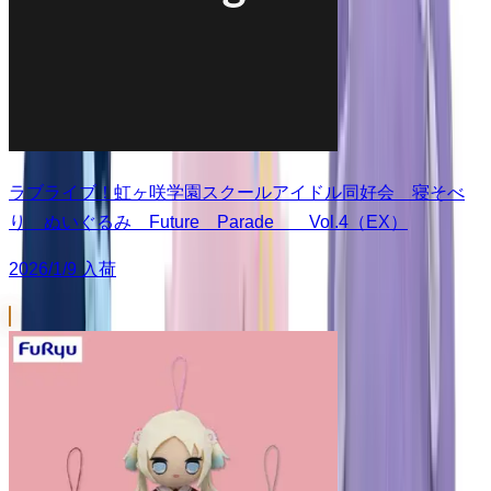
ラブライブ！虹ヶ咲学園スクールアイドル同好会 寝そべ
り ぬいぐるみ Future Parade Vol.4（EX）
2026/1/9 入荷