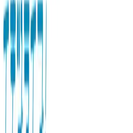
#
ラブライブ！
#
寝そべりぬいぐるみ
入荷予定店舗(全5店舗)
川越店
川崎店
浦和店
平塚店
大和店
ご利用上のお願い
本リストは、入荷予定（実績）をお知らせするもので
あり、現在の在庫状況を示すものではございません。
超人気景品は【入荷日〜翌日朝】に品切れとなる場合
がございます。
新入荷景品の投入時間も、当日の配送状況により変動
いたします。
|
ラブライブ！
の景品