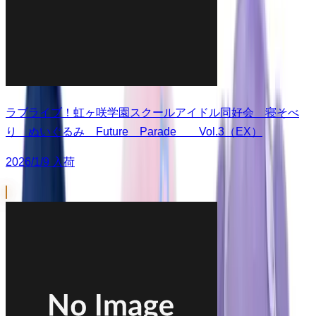
ラブライブ！虹ヶ咲学園スクールアイドル同好会 寝そべ
り ぬいぐるみ Future Parade Vol.3（EX）
2026/1/9 入荷