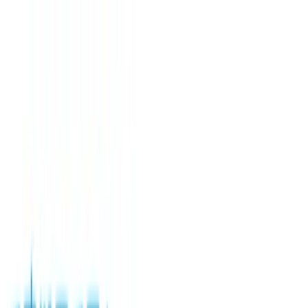
TOP
店舗一覧
イベント
景品
ギャラリー
会社情報
採用情報
お
問い合わせ
2026/7/3 入荷
2026/7/3 入荷
イキヅライブ！LOVELIVE!
BLUEBIRD 寝そべり ぬい
ぐるみ～What is my
LIFE?～Vol.2（EX）