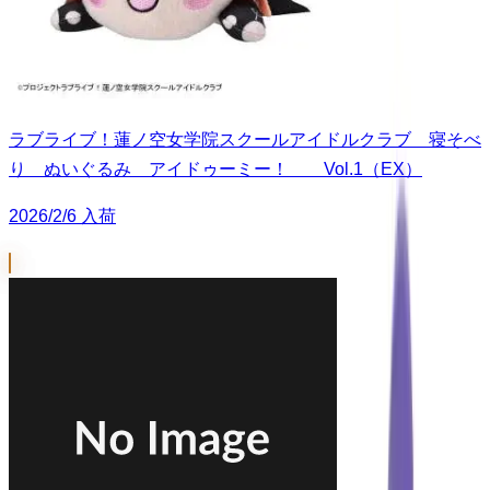
ラブライブ！蓮ノ空女学院スクールアイドルクラブ 寝そべ
り ぬいぐるみ アイドゥーミー！ Vol.1（EX）
2026/2/6 入荷