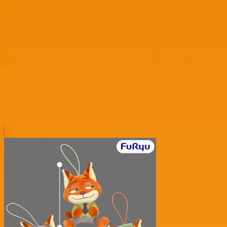
本リストは、入荷予定（実績）をお知らせするものであ
超人気景品は【入荷日〜翌日朝】に品切れとなる場合が
新入荷景品の投入時間も、当日の配送状況により変動い
|
ズートピア
の景品