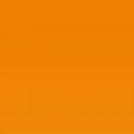
TOP
店舗一覧
イベント
景品
ギャラリー
会社情報
採用情報
お問
2026/6/23 入荷
2026/6/23 入荷
ズートピア2 くったり BI
#
ズートピア
入荷予定店舗(全5店舗)
川越店
川崎店
浦和店
平塚店
大和店
ご利用上のお願い