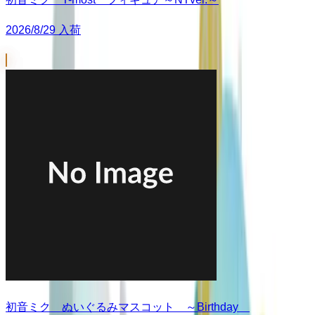
2026/8/29 入荷
初音ミク ぬいぐるみマスコット ～Birthday