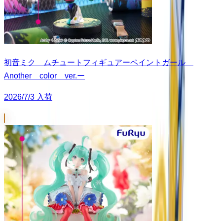
初音ミク ムチュートフィギュアーペイントガール
Another color ver.ー
2026/7/3 入荷