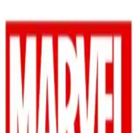
TOP
店舗一覧
イベント
景品
ギャラリー
会社情報
採用情報
お問
2026/7/24 入荷
2026/7/24 入荷
『SPIDERｰMAN: BRAN
#
MARVEL
#
& you
入荷予定店舗(全5店舗)
川越店
川崎店
浦和店
平塚店
大和店
ご利用上のお願い