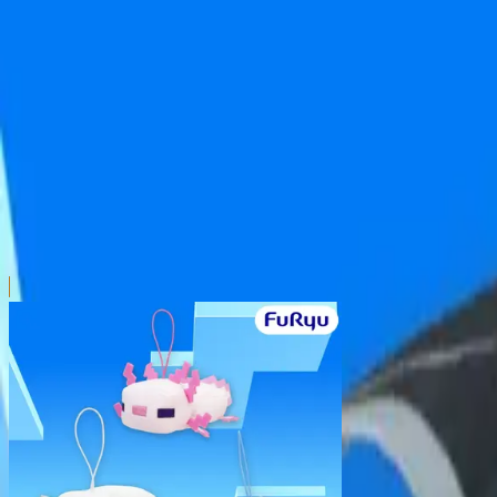
本リストは、入荷予定（実績）をお知らせするものであ
超人気景品は【入荷日〜翌日朝】に品切れとなる場合が
新入荷景品の投入時間も、当日の配送状況により変動い
|
マインクラフト
の景品