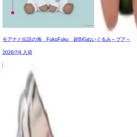
モアナと伝説の海 FukuFuku 超BIGぬいぐるみ～プア～
2026/7/4 入荷