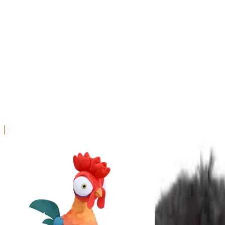
本リストは、入荷予定（実績）をお知らせするものであ
超人気景品は【入荷日〜翌日朝】に品切れとなる場合が
新入荷景品の投入時間も、当日の配送状況により変動い
|
モアナと伝説の海
の景品