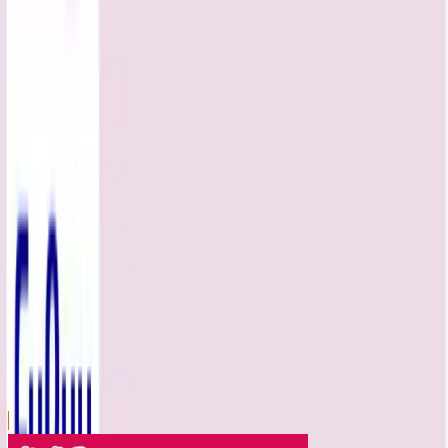
川越店
川崎店
浦和店
平塚店
大和店
ご利用上のお願い
本リストは、入荷予定（実績）をお知らせするもので
あり、現在の在庫状況を示すものではございません。
超人気景品は【入荷日〜翌日朝】に品切れとなる場合
がございます。
新入荷景品の投入時間も、当日の配送状況により変動
いたします。
|
たべっ子どうぶつ
の景品