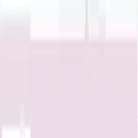
TOP
店舗一覧
イベント
景品
ギャラリー
会社情報
採用情報
お
問い合わせ
2025年1月 下旬入荷
2025年1月 下旬入荷
たべっ子どうぶつ THE
MOVIE 巾着ポーチ
#
たべっ子どうぶつ
入荷予定店舗(全5店舗)