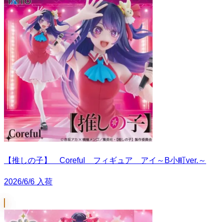
【推しの子】 Coreful フィギュア アイ～B小町ver.～
2026/6/6 入荷