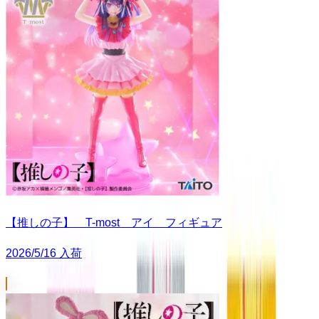
【推しの子】 T-most アイ フィギュア
2026/5/16 入荷