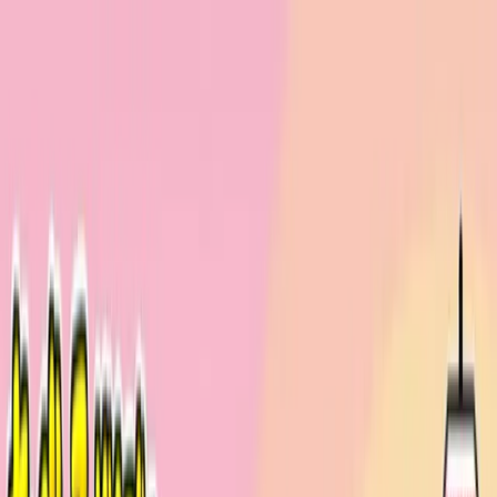
TOP
店舗一覧
イベント
景品
ギャラリー
会社情報
採用情報
お
問い合わせ
2025年4月 中旬入荷
2025年4月 中旬入荷
たべっ子どうぶつ THE
MOVIE わくでかぬいぐるみ
クッション～らいおんくん～
#
たべっ子どうぶつ