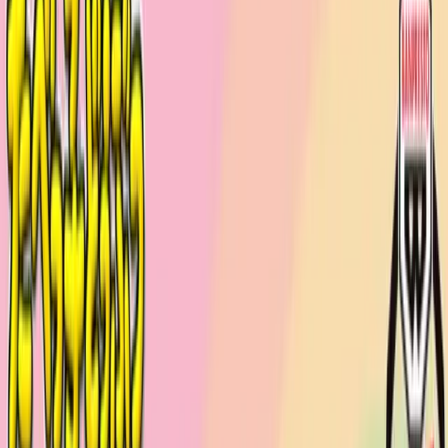
入荷予定店舗(全5店舗)
川越店
川崎店
浦和店
平塚店
大和店
ご利用上のお願い
本リストは、入荷予定（実績）をお知らせするもので
あり、現在の在庫状況を示すものではございません。
超人気景品は【入荷日〜翌日朝】に品切れとなる場合
がございます。
新入荷景品の投入時間も、当日の配送状況により変動
いたします。
|
たべっ子どうぶつ
の景品