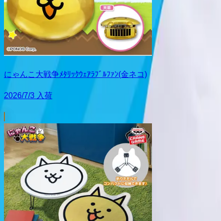
にゃんこ大戦争ﾒﾀﾘｯｸｳｪｱﾗﾌﾞﾙﾌｧﾝ(金ネコ)
2026/7/3 入荷