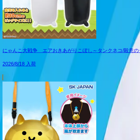
にゃんこ大戦争 エアおきあがりこぼし～タンクネコ/殺意の
2026/8/18 入荷