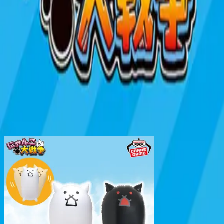
本リストは、入荷予定（実績）をお知らせするものであ
超人気景品は【入荷日〜翌日朝】に品切れとなる場合が
新入荷景品の投入時間も、当日の配送状況により変動い
|
にゃんこ大戦争
の景品