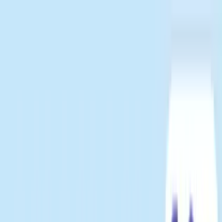
TOP
店舗一覧
イベント
景品
ギャラリー
会社情報
採用情報
お
問い合わせ
2026/5/26 入荷
2026/5/26 入荷
トイ・ストーリー 寝そべ
り なでなでしてね 超BIG
ぬいぐるみ～バターカップ～
#
トイ・ストーリー
#
寝そべりぬいぐるみ