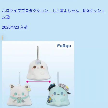
ホロライブプロダクション もちぽよちゃん BIGクッショ
ン②
2026/4/23 入荷