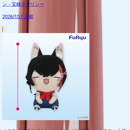
ン・宝鐘クマリンー
2026/7/17 入荷