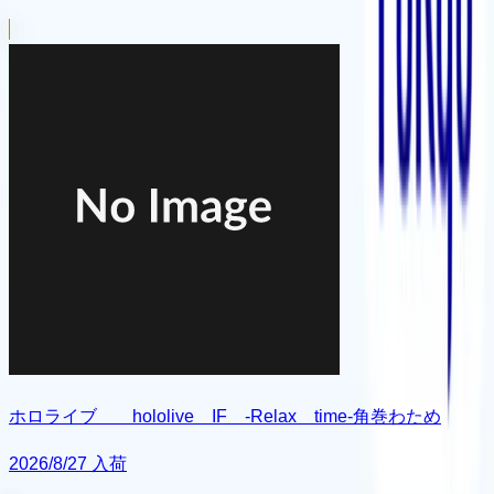
ホロライブ hololive IF -Relax time-角巻わため
2026/8/27 入荷