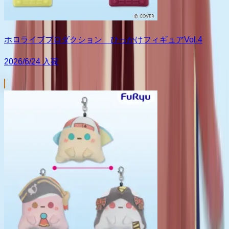
ホロライブプロダクション ひっかけフィギュアVol.4
2026/6/24 入荷