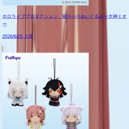
ホロライブプロダクション 寝そべりぬいぐるみー大神ミオ
ー
2026/6/25 入荷