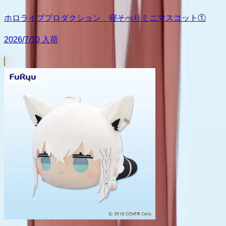
ホロライブプロダクション 寝そべりミニマスコット①
2026/7/10 入荷