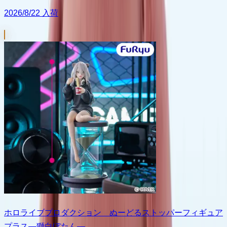
2026/8/22 入荷
ホロライブプロダクション ぬーどるストッパーフィギュア
プラス―獅白ぼたん―