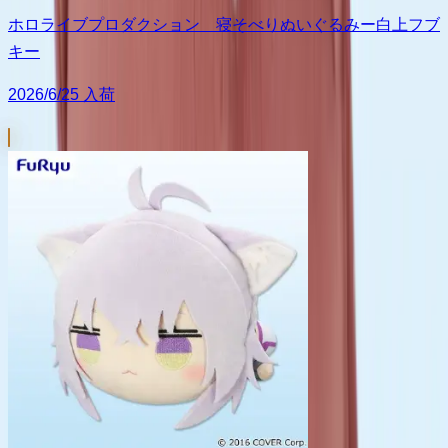
ホロライブプロダクション 寝そべりぬいぐるみー白上フブ
キー
2026/6/25 入荷