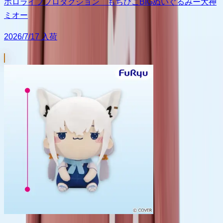
ホロライブプロダクション もちぴこBIGぬいぐるみー大神
ミオー
2026/7/17 入荷