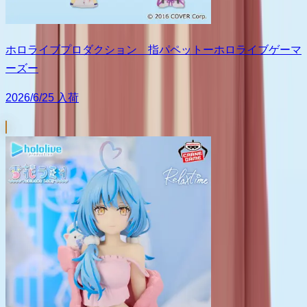
ホロライブプロダクション 指パペットーホロライブゲーマ
ーズー
2026/6/25 入荷