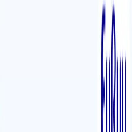
入荷予定店舗(全5店舗)
川越店
川崎店
浦和店
平塚店
大和店
ご利用上のお願い
本リストは、入荷予定（実績）をお知らせするもので
あり、現在の在庫状況を示すものではございません。
超人気景品は【入荷日〜翌日朝】に品切れとなる場合
がございます。
新入荷景品の投入時間も、当日の配送状況により変動
いたします。
|
ホロライブプロダクション
の景品