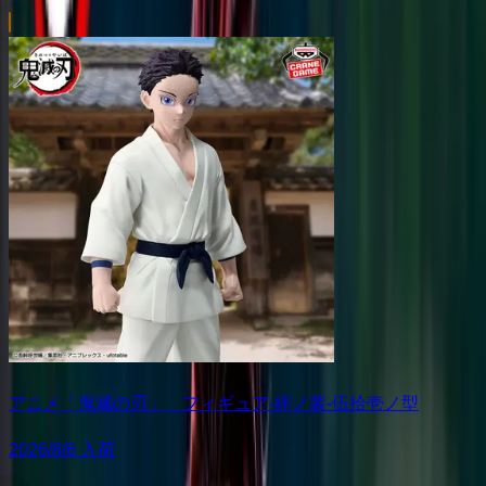
アニメ「鬼滅の刃」 フィギュア-絆ノ装-伍拾壱ノ型
2026/8/6 入荷