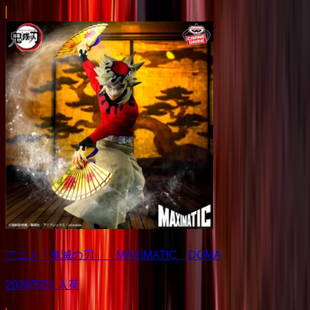
アニメ「鬼滅の刃」 MAXIMATIC DOMA
2026/5/21 入荷