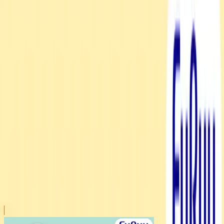
川越店
川崎店
浦和店
平塚店
大和店
ご利用上のお願い
本リストは、入荷予定（実績）をお知らせするもので
あり、現在の在庫状況を示すものではございません。
超人気景品は【入荷日〜翌日朝】に品切れとなる場合
がございます。
新入荷景品の投入時間も、当日の配送状況により変動
いたします。
|
リロ・アンド・スティッチ
の景品