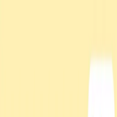
TOP
店舗一覧
イベント
景品
ギャラリー
会社情報
採用情報
お
問い合わせ
2026/7/10 入荷
2026/7/10 入荷
ディズニー スティッチ ふ
た付きマグカップ
#
リロ・アンド・スティッチ
入荷予定店舗(全5店舗)