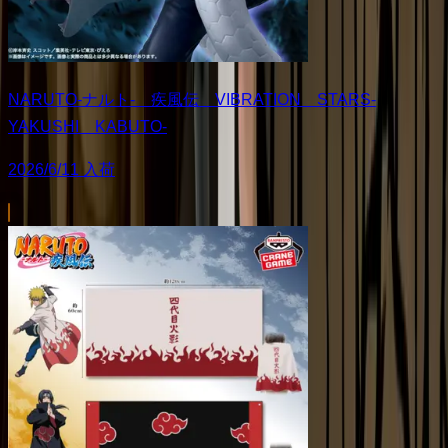
NARUTO-ナルト- 疾風伝 VIBRATION STARS-
YAKUSHI KABUTO-
2026/6/11 入荷