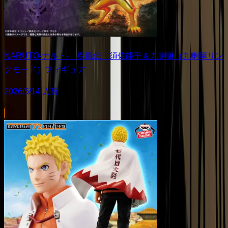
NARUTO-ナルト- 疾風伝 須佐能乎＆九喇嘛（九喇嘛リン
クモード）フィギュア
2026/5/14 入荷