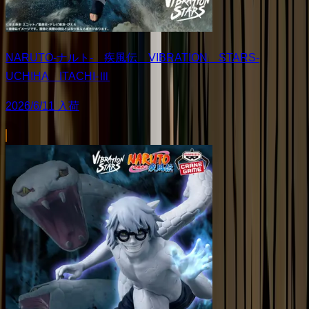
NARUTO-ナルト- 疾風伝 VIBRATION STARS-
UCHIHA ITACHI-Ⅲ
2026/6/11 入荷