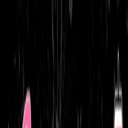
TOP
店舗一覧
イベント
景品
ギャラリー
会社情報
採用情報
お
問い合わせ
2026/7/9 入荷
2026/7/9 入荷
NARUTO-ナルト- 疾風伝
土影・オオノキフィギュア～
五影集結…!!～
#
NARUTO-ナルト-