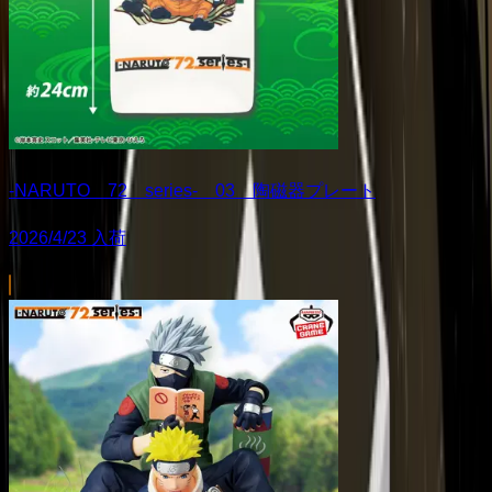
-NARUTO 72 series- 03 陶磁器プレート
2026/4/23 入荷