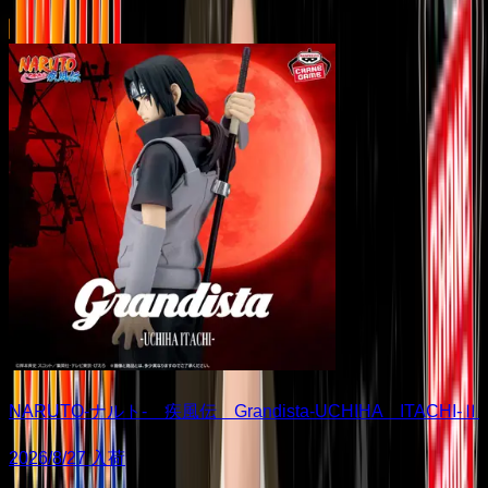
NARUTO-ナルト- 疾風伝 Grandista-UCHIHA ITACHI-Ⅱ
2026/8/27 入荷