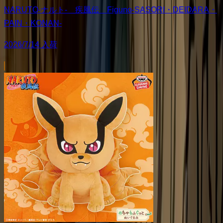
NARUTO-ナルト- 疾風伝 Figuno-SASORI・DEIDARA・
PAIN・KONAN-
2026/7/14 入荷