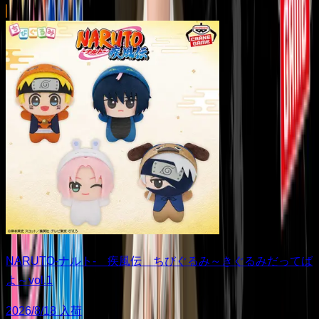
NARUTO-ナルト- 疾風伝 ちびぐるみ～きぐるみだってば
よ～vol.1
2026/8/18 入荷