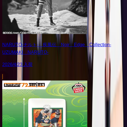
NARUTO-ナルト- 疾風伝 Noir Edge Collection-
UZUMAKI NARUTO-
2026/4/23 入荷