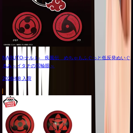
NARUTO-ナルト- 疾風伝 めちゃもふぐっと低反発ぬいぐ
るみ～イタチの写輪眼～
2026/4/8 入荷