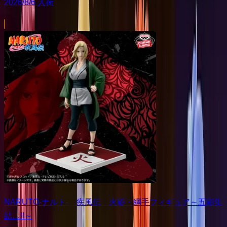
2026/8/6 入荷
NARUTO-ナルト- 疾風伝 火影・綱手フィギュア～五影集
結…!!～