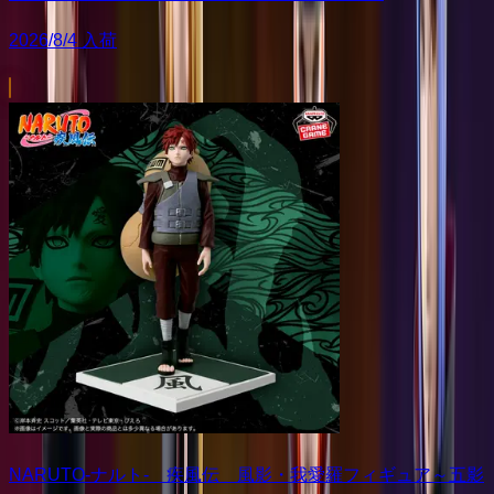
2026/8/4 入荷
NARUTO-ナルト- 疾風伝 風影・我愛羅フィギュア～五影