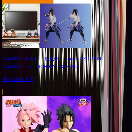
NARUTO-ナルト- 疾風伝 Figuno-UZUMAKI
NARUTO ＆ UCHIHA SASUKE-
2026/3/18 入荷