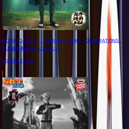
BORUTO-ボルト- NARUTO NEXT GENERATIONS
忍界造形列伝-うちはサスケ-
2026/5/12 入荷