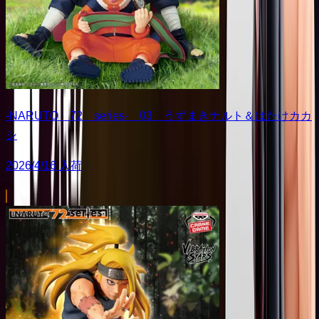
-NARUTO 72 series- 03 うずまきナルト＆はたけカカ
シ
2026/4/16 入荷