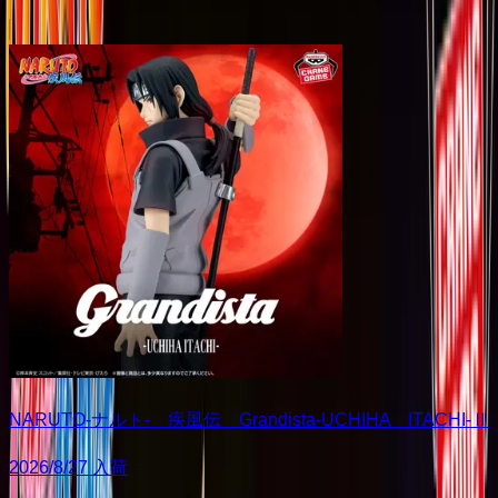
NARUTO-ナルト- 疾風伝 Grandista-UCHIHA ITACHI-Ⅱ
2026/8/27 入荷