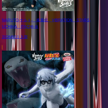
NARUTO-ナルト- 疾風伝 VIBRATION STARS-
UCHIHA ITACHI-Ⅲ
2026/6/11 入荷