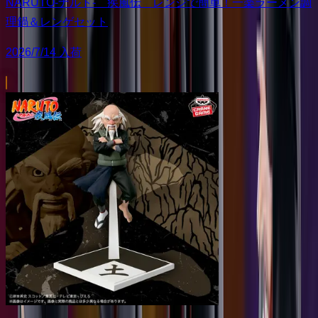
NARUTO-ナルト- 疾風伝 レンジで簡単！一楽ラーメン調
理鍋＆レンゲセット
2026/7/14 入荷