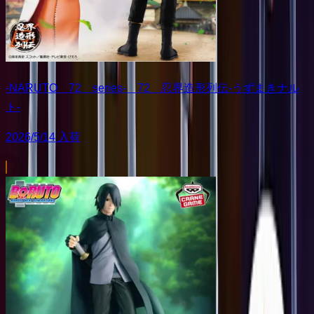
-NARUTO 72 series- 72 忍界造形列伝-うずまきナル
ト-
2026/5/14 入荷