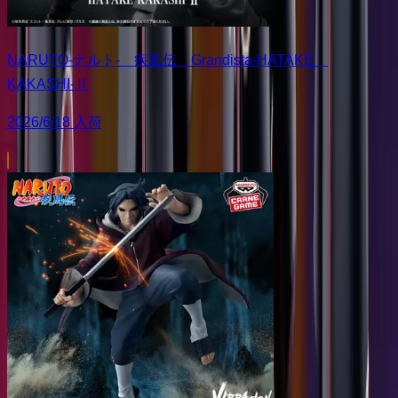
NARUTO-ナルト- 疾風伝 Grandista-HATAKE
KAKASHI-Ⅱ
2026/6/18 入荷