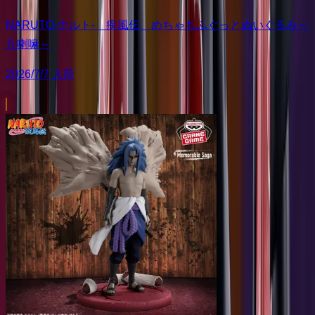
NARUTO-ナルト- 疾風伝 めちゃもふぐっとぬいぐるみ～
九喇嘛～
2026/7/7 入荷