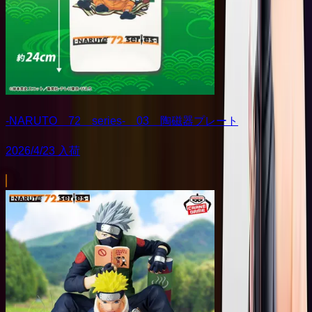
-NARUTO 72 series- 03 陶磁器プレート
2026/4/23 入荷