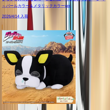
～パールカラー＆メタリックカラーver.
2026/4/14 入荷