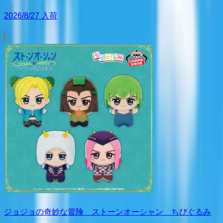
2026/8/27 入荷
ジョジョの奇妙な冒険 ストーンオーシャン ちびぐるみ