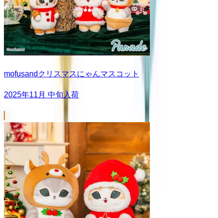
mofusandクリスマスにゃんマスコット
2025年11月 中旬入荷