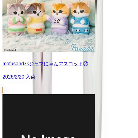
mofusandパジャマにゃんマスコット②
2026/2/20 入荷