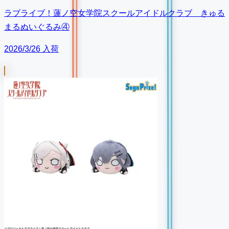
ラブライブ！蓮ノ空女学院スクールアイドルクラブ きゅる
まるぬいぐるみ④
2026/3/26 入荷