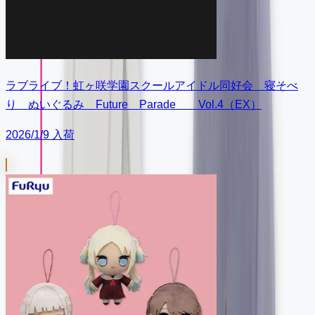
ラブライブ！虹ヶ咲学園スクールアイドル同好会 寝そべ
り ぬいぐるみ Future Parade Vol.4（EX）
2026/1/9 入荷