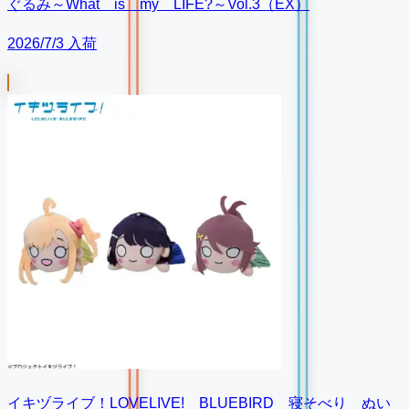
ぐるみ～What is my LIFE?～Vol.3（EX）
2026/7/3 入荷
イキヅライブ！LOVELIVE! BLUEBIRD 寝そべり ぬい