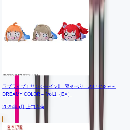
ラブライブ！サンシャイン!! 寝そべり ぬいぐるみ～
DREAMY COLOR～ Vol.1（EX）
2025年5月 上旬入荷