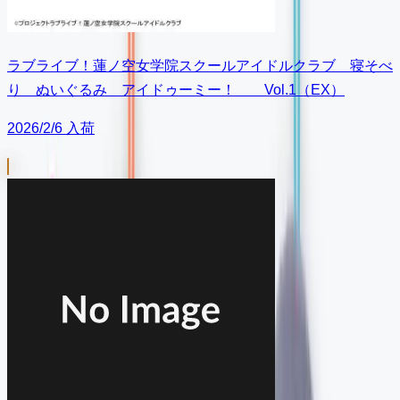
ラブライブ！蓮ノ空女学院スクールアイドルクラブ 寝そべ
り ぬいぐるみ アイドゥーミー！ Vol.1（EX）
2026/2/6 入荷