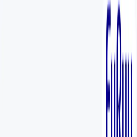
入荷予定店舗(全5店舗)
川越店
川崎店
浦和店
平塚店
大和店
ご利用上のお願い
本リストは、入荷予定（実績）をお知らせするもので
あり、現在の在庫状況を示すものではございません。
超人気景品は【入荷日〜翌日朝】に品切れとなる場合
がございます。
新入荷景品の投入時間も、当日の配送状況により変動
いたします。
|
ラブライブ！
の景品