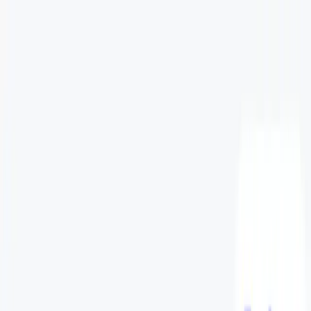
TOP
店舗一覧
イベント
景品
ギャラリー
会社情報
採用情報
お
問い合わせ
2026/7/30 入荷
2026/7/30 入荷
ラブライブ！蓮ノ空女学院ス
クールアイドルクラブ きゅ
るまるぬいぐるみ④
#
ラブライブ！
#
きゅるまるぬいぐるみ