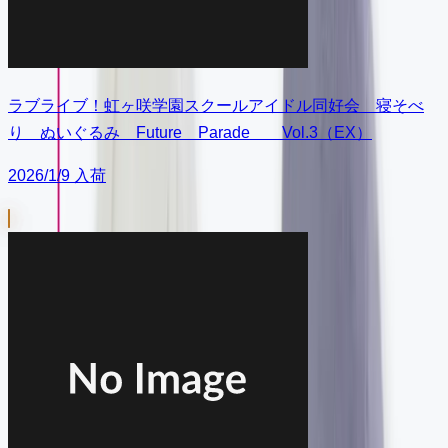
ラブライブ！虹ヶ咲学園スクールアイドル同好会 寝そべ
り ぬいぐるみ Future Parade Vol.3（EX）
2026/1/9 入荷