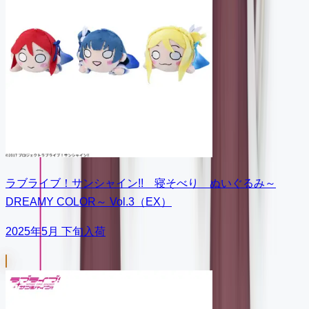
ラブライブ！サンシャイン!! 寝そべり ぬいぐるみ～
DREAMY COLOR～ Vol.3（EX）
2025年5月 下旬入荷