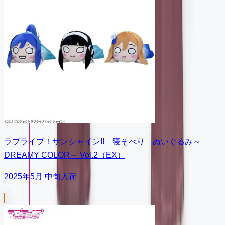
ラブライブ！サンシャイン!! 寝そべり ぬいぐるみ～
DREAMY COLOR～ Vol.2（EX）
2025年5月 中旬入荷