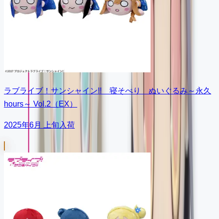
ラブライブ！サンシャイン!! 寝そべり ぬいぐるみ～永久
hours～ Vol.2（EX）
2025年6月 上旬入荷