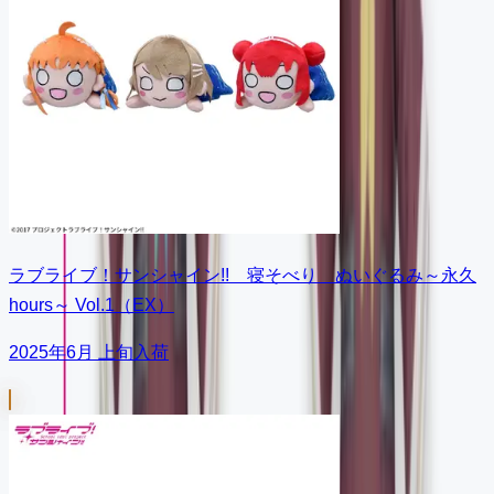
ラブライブ！サンシャイン!! 寝そべり ぬいぐるみ～永久
hours～ Vol.1（EX）
2025年6月 上旬入荷