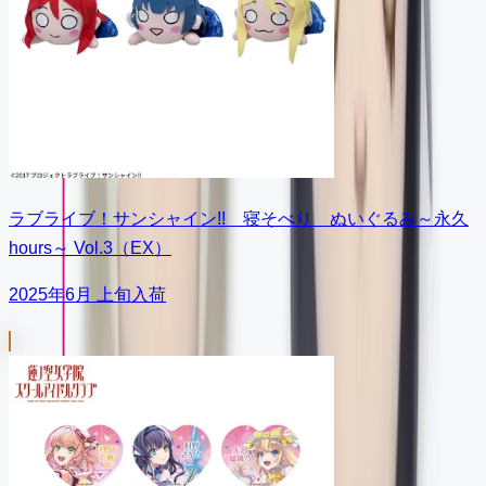
ラブライブ！サンシャイン!! 寝そべり ぬいぐるみ～永久
hours～ Vol.3（EX）
2025年6月 上旬入荷