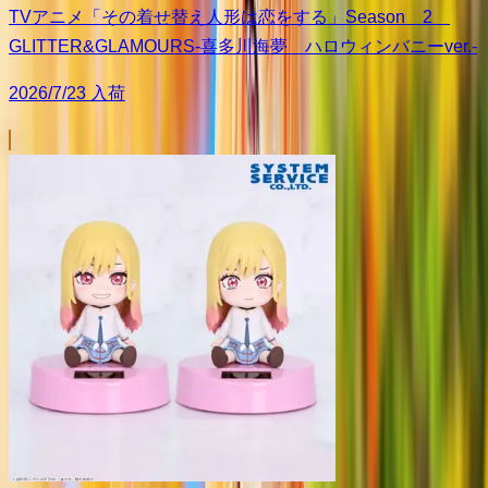
TVアニメ「その着せ替え人形は恋をする」Season 2
GLITTER&GLAMOURS-喜多川海夢 ハロウィンバニーver.-
2026/7/23 入荷