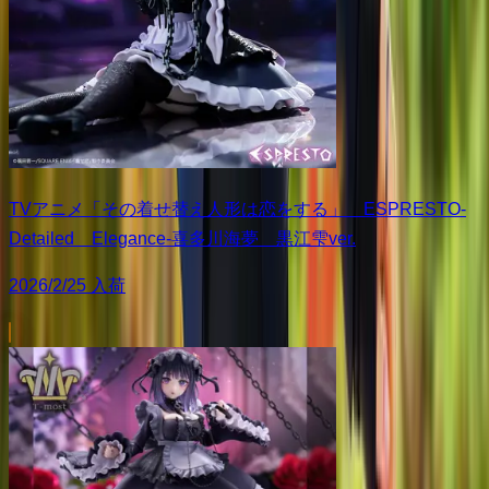
TVアニメ「その着せ替え人形は恋をする」 ESPRESTO-
Detailed Elegance-喜多川海夢 黒江雫ver.
2026/2/25 入荷