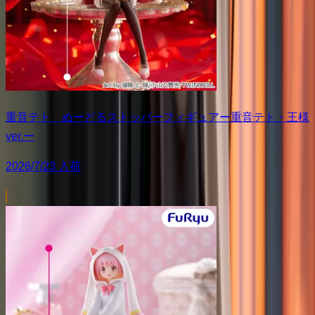
重音テト ぬーどるストッパーフィギュアー重音テト・王様
ver.ー
2026/7/23 入荷