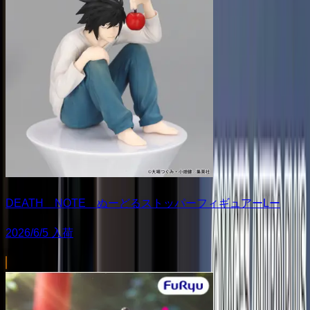
DEATH NOTE ぬーどるストッパーフィギュアーLー
2026/6/5 入荷